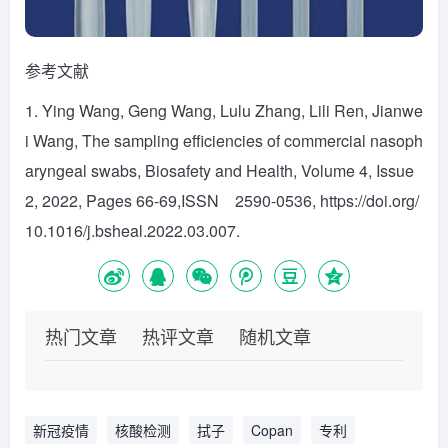
参考文献
1. Ying Wang, Geng Wang, Lulu Zhang, Lili Ren, Jianwe
i Wang, The sampling efficiencies of commercial nasoph
aryngeal swabs, Biosafety and Health, Volume 4, Issue
2, 2022, Pages 66-69,ISSN 2590-0536, https://doi.org/
10.1016/j.bsheal.2022.03.007.
热门文章
热评文章
随机文章
新冠疫情
核酸检测
拭子
Copan
专利