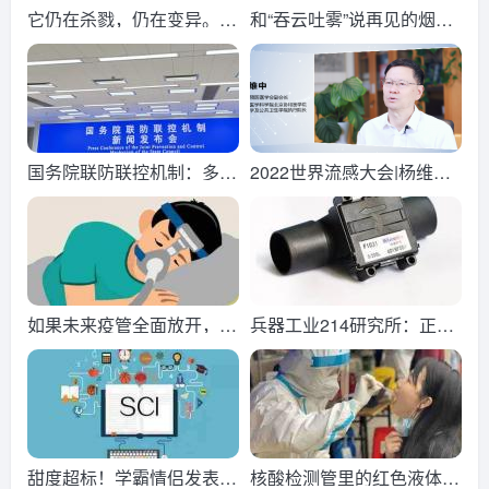
它仍在杀戮，仍在变异。结
和“吞云吐雾”说再见的烟草
束COVID-19紧急状态引发
产品——浅谈口含烟的发展
激辩
趋势
国务院联防联控机制：多条
2022世界流感大会|杨维
技术路线均已开展奥密克戎
中：新发传染病的应对能力
变异株疫苗研发
需全球共同努力
如果未来疫管全面放开，家
兵器工业214研究所：正式
里究竟该备哪种仪器？
投产，关乎呼吸机的重要器
件！
甜度超标！学霸情侣发表2
核酸检测管里的红色液体是