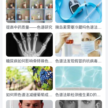
提高中药质量——色谱研究
胰岛素需要冷藏吗色谱法探
索
糖尿病如何影响骨转换色谱
色谱法发现假冒的抗病毒药
法探索
物
如何用色谱法减缓葡萄成熟
色谱法能检测维生素D的水
以获得更好的葡萄酒
平吗？