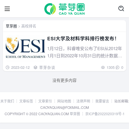
草芽圈
> 高校排名
ESI大学及材料学科排行榜发布！
1月12日，科睿唯安公布了ESI从2012年
1月1日到2022年10月31日的统计数据。
E......
2023-02-12
草芽杂谈
1305
0
没有更多内容
关于我们
┊
文章标签
┊
文章索引
┊
网站地图
┊
法律声明
┊
我要留言
┊ 站长邮箱:
CAOYAQUAN@FOXMAIL.COM
COPYRIGHT © 2022 CAOYAQUAN.COM
草芽圈
┊
京ICP备2022020319号-1