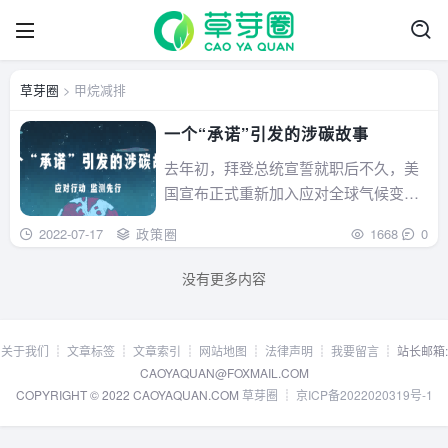
草芽圈
> 甲烷减排
一个“承诺”引发的涉碳故事
去年初，拜登总统宣誓就职后不久，美
国宣布正式重新加入应对全球气候变化
的《巴黎协定》。重新“......
2022-07-17
政策圈
1668
0
没有更多内容
关于我们
┊
文章标签
┊
文章索引
┊
网站地图
┊
法律声明
┊
我要留言
┊ 站长邮箱:
CAOYAQUAN@FOXMAIL.COM
COPYRIGHT © 2022 CAOYAQUAN.COM
草芽圈
┊
京ICP备2022020319号-1