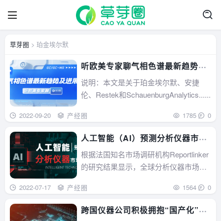
草芽圈
> 珀金埃尔默
听欧美专家聊气相色谱最新趋势及
进展
说明：本文是关于珀金埃尔默、安捷
伦、Restek和SchauenburgAnalytics......
2022-09-20
产经圈
1785
0
人工智能（AI）预测分析仪器市场
未来
根据法国知名市场调研机构Reportlinker
的研究结果显示，全球分析仪器市场在2
021......
2022-07-17
产经圈
1564
0
跨国仪器公司积极拥抱“国产化”浪