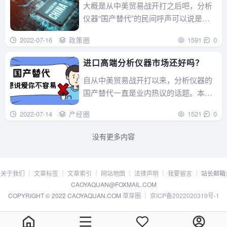
潮
大概是从中美贸易战开打之后吧，分析
仪器“国产替代”的民间呼声可以说是此
起彼伏，不断走高，到......
2022-07-16
政策圈
1591
0
进口高端分析仪器市场还好吗？
自从中美贸易战开打以来，分析仪器的
国产替代一直是业内热议的话题。本期
视频就来观察下随着国内......
2022-07-14
产经圈
1521
0
没有更多内容
关于我们
┊
文章标签
┊
文章索引
┊
网站地图
┊
法律声明
┊
我要留言
┊ 站长邮箱:
CAOYAQUAN@FOXMAIL.COM
COPYRIGHT © 2022 CAOYAQUAN.COM
草芽圈
┊
京ICP备2022020319号-1