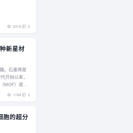
2316
0
种新星材
趣。石墨烯是
时代开始以来，
（MOF）是一
机节点和多功能
1184
0
细胞的超分