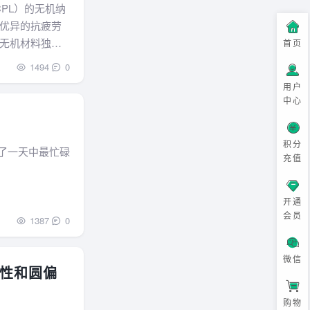
PL）的无机纳
优异的抗疲劳
无机材料独特
首页
如手性磁学、
1494
0
用户
中心
积分
了一天中最忙碌
充值
开通
会员
1387
0
微信
性和圆偏
购物