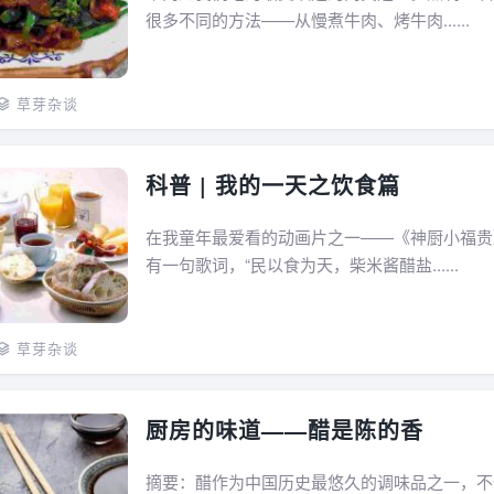
很多不同的方法——从慢煮牛肉、烤牛肉......
草芽杂谈
科普 | 我的一天之饮食篇
在我童年最爱看的动画片之一——《神厨小福贵
有一句歌词，“民以食为天，柴米酱醋盐......
草芽杂谈
厨房的味道——醋是陈的香
摘要：醋作为中国历史最悠久的调味品之一，不