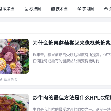
政策圈
标准圈
技术圈
学习圈
为什么糖果蘑菇尝起来像枫糖糖浆
近年来，糖果蘑菇的受欢迎程度有所提高。但它
任何隐晦或独有的健康益处而变得更时尚......
草芽杂谈
炒牛肉的最佳方法是什么HPLC探
牛肉是我们吃的最受欢迎的肉类之一。烹制一块