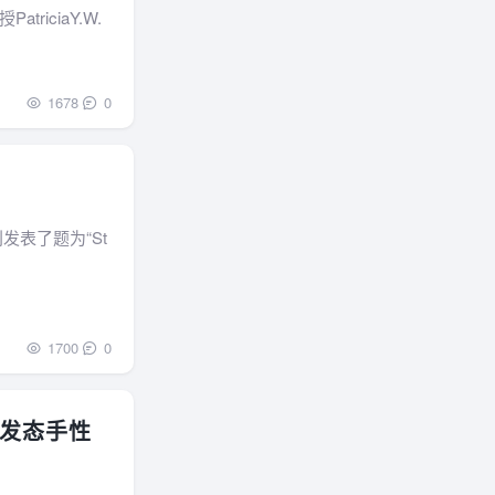
iciaY.W.
1678
0
刊发表了题为“St
1700
0
发态手性