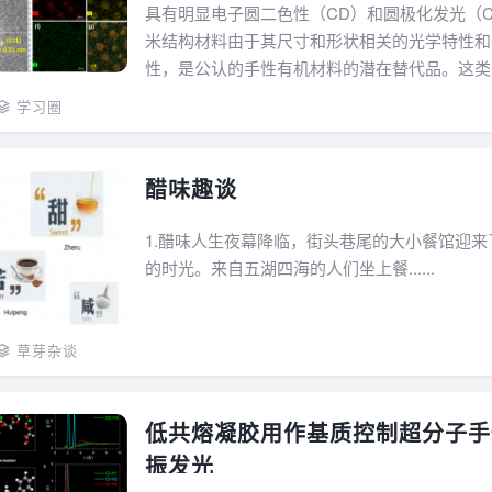
具有明显电子圆二色性（CD）和圆极化发光（C
米结构材料由于其尺寸和形状相关的光学特性和
性，是公认的手性有机材料的潜在替代品。这类
的手性光学性质引起了物理学、化学和生物学（
学习圈
手性识别和分离以及对映选择性催化）等...
醋味趣谈
1.醋味人生夜幕降临，街头巷尾的大小餐馆迎来
的时光。来自五湖四海的人们坐上餐......
草芽杂谈
低共熔凝胶用作基质控制超分子手
振发光