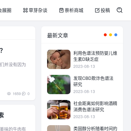
会展圈
草芽杂谈
萘析商城
投稿
最新文章
？
利用色谱法预防婴儿维
生素D缺乏症
们并没有因为
2023-08-13
发现CBD欺诈色谱法
研究
2023-08-13
1659
0
社会距离如何影响酒精
消费色谱法研究
索
2023-08-13
类固醇分析随着时间的
美味的牛肉有