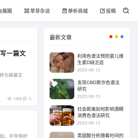
会展圈
草芽杂谈
萘析商城
投稿
最新文章
可写一篇文
利用色谱法预防婴儿维
生素D缺乏症
2023-08-13
」转为屏幕文
发现CBD欺诈色谱法
研究
2023-08-13
1369
0
社会距离如何影响酒精
消费色谱法研究
2023-08-13
类固醇分析随着时间的
如，半导体材