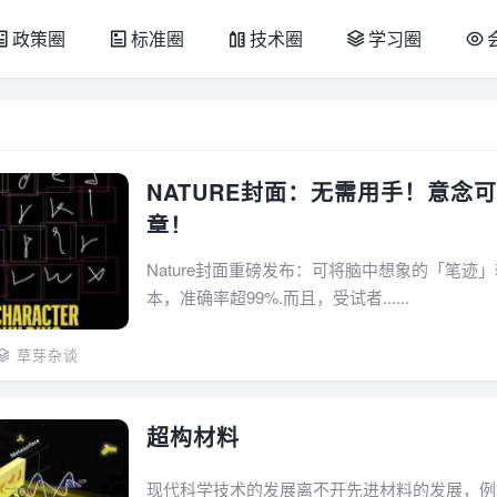
政策圈
标准圈
技术圈
学习圈
NATURE封面：无需用手！意念
章！
Nature封面重磅发布：可将脑中想象的「笔迹
本，准确率超99%.而且，受试者......
草芽杂谈
超构材料
现代科学技术的发展离不开先进材料的发展，例