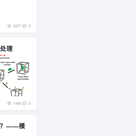
2057
0
相处理
1480
0
？——模