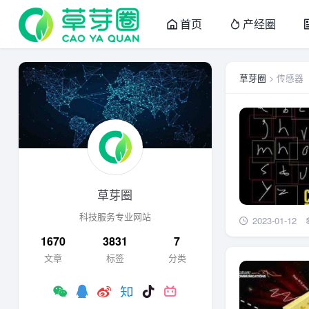
首页
产经圈
草芽圈
> 传感器
草芽圈
科技服务专业网站
2023-01-12
1670
3831
7
文章
标签
分类