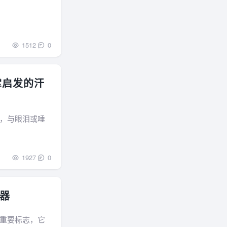
1512
0
掌启发的汗
，与眼泪或唾
1927
0
器
重要标志，它