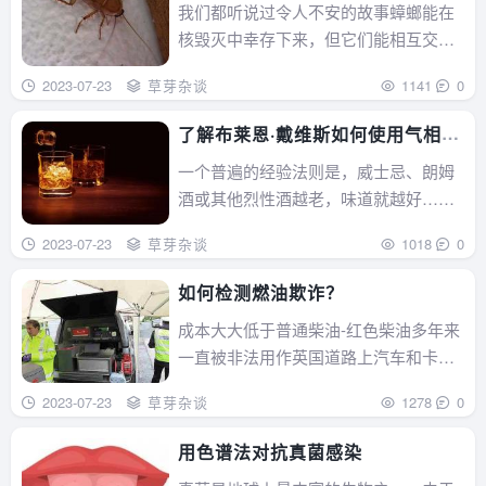
慑剂
我们都听说过令人不安的故事蟑螂能在
核毁灭中幸存下来，但它们能相互交流
吗？如果是，如何？看到......
2023-07-23
草芽杂谈
1141
0
了解布莱恩·戴维斯如何使用气相色
谱-质谱法制造更好的酒
一个普遍的经验法则是，威士忌、朗姆
酒或其他烈性酒越老，味道就越好……
售价也就越高。陈年超过......
2023-07-23
草芽杂谈
1018
0
如何检测燃油欺诈？
成本大大低于普通柴油-红色柴油多年来
一直被非法用作英国道路上汽车和卡车
的燃料来源。但是，英......
2023-07-23
草芽杂谈
1278
0
用色谱法对抗真菌感染