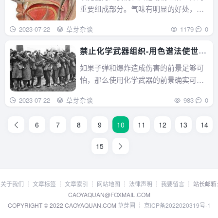
重要组成部分。气味有明显的好处，比
如警告人们不要吃变质的......
2023-07-22
草芽杂谈
1179
0
禁止化学武器组织-用色谱法使世界
更安全
如果子弹和爆炸造成伤害的前景足够可
怕，那么使用化学武器的前景确实可
怕。谢天谢地，在全球冲突......
2023-07-22
草芽杂谈
983
0
6
7
8
9
10
11
12
13
14
15
关于我们
┊
文章标签
┊
文章索引
┊
网站地图
┊
法律声明
┊
我要留言
┊ 站长邮箱:
CAOYAQUAN@FOXMAIL.COM
COPYRIGHT © 2022 CAOYAQUAN.COM
草芽圈
┊
京ICP备2022020319号-1