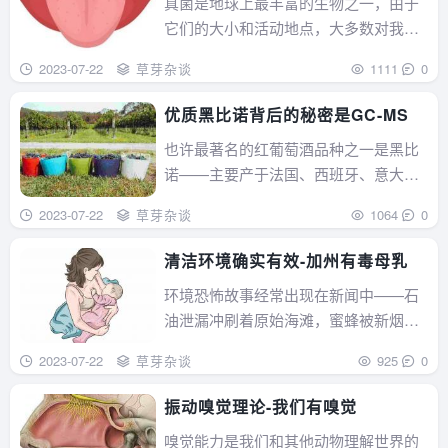
真菌是地球上最丰富的生物之一，由于
它们的大小和活动地点，大多数对我们
来说是看不见的，它们在......
2023-07-22
草芽杂谈
1111
0
优质黑比诺背后的秘密是GC-MS
也许最著名的红葡萄酒品种之一是黑比
诺——主要产于法国、西班牙、意大利
和德国等欧洲葡萄酒大本......
2023-07-22
草芽杂谈
1064
0
清洁环境确实有效-加州有毒母乳
环境恐怖故事经常出现在新闻中——石
油泄漏冲刷着原始海滩，蜜蜂被新烟碱
类杀虫剂杀死——突出了......
2023-07-22
草芽杂谈
925
0
振动嗅觉理论-我们有嗅觉
嗅觉能力是我们和其他动物理解世界的