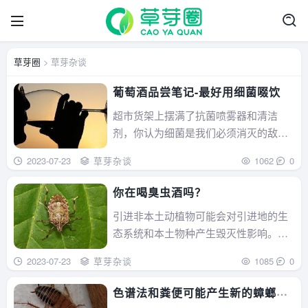
草芽圈
> 草芽杂谈
葡萄酒品尝笔记-最好用细菌啜饮
超市货架上摆满了抗菌喷雾器和清洁
剂，你认为细菌是我们必须消灭的敌
人，这是情有可原的。但是没......
2023-07-23
草芽杂谈
1062
0
你在喝臭虫酒吗？
引进非本土动植物可能会对引进地的生
态系统和本土物种产生毁灭性影响。无
论这种物种是有意还是无......
2023-07-23
草芽杂谈
1085
0
色谱法和粪便可能产生新的蟑螂威