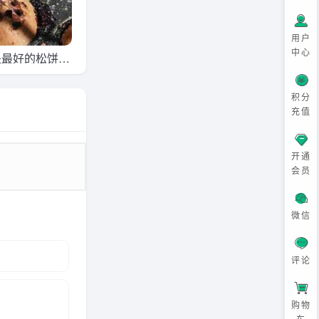
用户
中心
是最好的松饼色
探索
积分
充值
开通
会员
微信
评论
购物
车