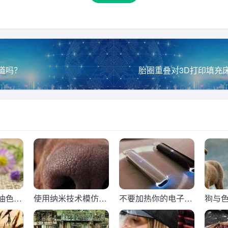
道吗？
胎圈重叠对3D打印填充
油色谱
使用纳米技术模仿狗
不要加热你的电子烟
狗与
的鼻子来嗅出炸弹
色谱法研究
赢家