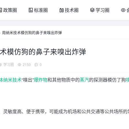
政策圈
标准圈
技术圈
学习圈
>
用纳米技术模仿狗的鼻子来嗅出炸弹
术模仿狗的鼻子来嗅出炸弹
学习圈
2150
0
体纳米技术
“嗅出”
爆炸物
和其他物质中的
蒸汽
的探测器模仿了狗
、灵敏度高、便于携带，可能成为机场和公共交通等公共场所的