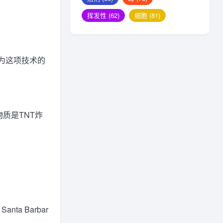
挥发性
(62)
细胞
(81)
为这项技术的
质是TNT炸
a Barbar