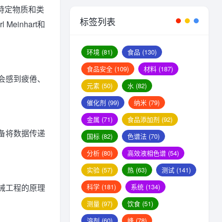
特定物质和类
标签列表
inhart和
环境
(81)
食品
(130)
食品安全
(109)
材料
(187)
会感到疲倦、
元素
(50)
水
(82)
催化剂
(99)
纳米
(79)
金属
(71)
食品添加剂
(92)
备将数据传递
国标
(82)
色谱法
(70)
分析
(80)
高效液相色谱
(54)
实验
(57)
热
(63)
测试
(141)
科学
(181)
系统
(134)
械工程的原理
测量
(97)
饮食
(51)
溶剂
(60)
峰
(78)