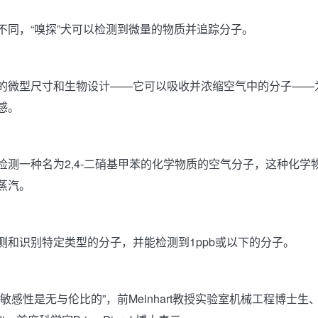
不同，“嗅探”犬可以检测到微量的物质并追踪分子。
的微型尺寸和生物设计——它可以吸收并浓缩空气中的分子——
感。
检测一种名为2,4-二硝基甲苯的化学物质的空气分子，这种化学物
蒸汽。
测和识别特定类型的分子，并能检测到1ppb或以下的分子。
感性是无与伦比的”，前Meinhart教授实验室机械工程博士生、Sant