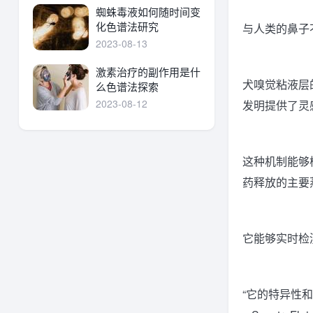
蜘蛛毒液如何随时间变
化色谱法研究
与人类的鼻子
2023-08-13
激素治疗的副作用是什
犬嗅觉粘液层
么色谱法探索
2023-08-12
发明提供了灵
这种机制能够
药释放的主要
它能够实时检
“它的特异性和敏