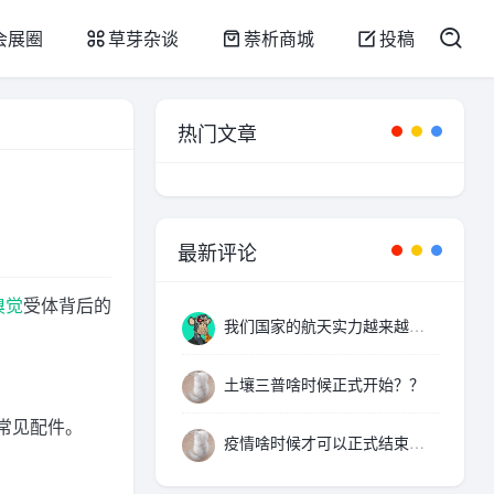
会展圈
草芽杂谈
萘析商城
投稿
热门文章
最新评论
嗅觉
受体背后的
我们国家的航天实力越来越厉害了，支持。
土壤三普啥时候正式开始？？
常见配件。
疫情啥时候才可以正式结束啊。。。