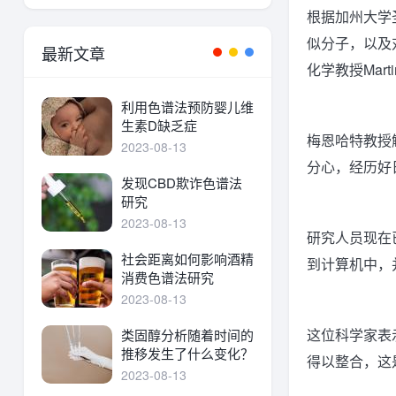
根据加州大学
似分子，以及对
最新文章
化学教授Marti
利用色谱法预防婴儿维
生素D缺乏症
梅恩哈特教授
2023-08-13
分心，经历好
发现CBD欺诈色谱法
研究
2023-08-13
研究人员现在
社会距离如何影响酒精
到计算机中，
消费色谱法研究
2023-08-13
这位科学家表
类固醇分析随着时间的
推移发生了什么变化？
得以整合，这
2023-08-13