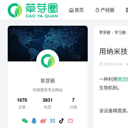
首页
产经圈
草芽圈
>
学习圈
用纳米技
2023-04-30
一种利用
微流
草芽圈
生物机制。
科技服务专业网站
1670
3831
7
文章
标签
分类
该设备精度高